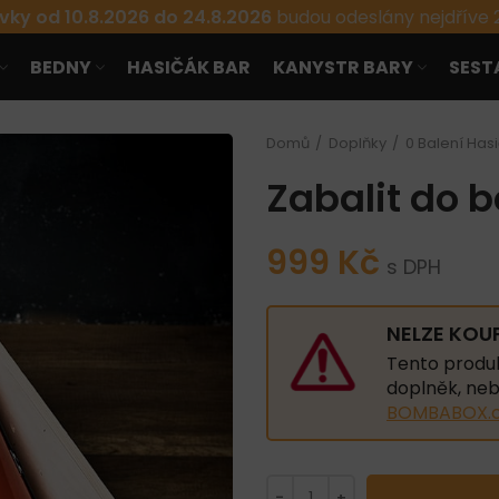
ky od 10.8.2026 do 24.8.2026
budou odeslány nejdříve 2
BEDNY
HASIČÁK BAR
KANYSTR BARY
SESTA
Domů
Doplňky
0 Balení Has
Zabalit do 
999
Kč
s DPH
NELZE KOU
Tento produ
doplněk, neb
BOMBABOX.