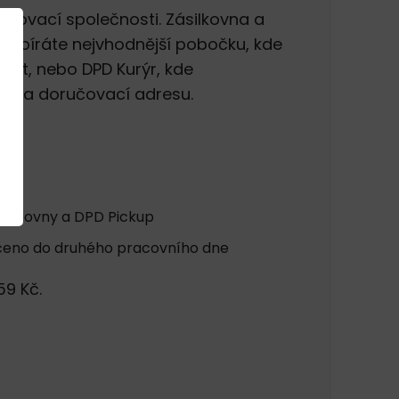
čovací společnosti. Zásilkovna a
i vybíráte nejvhodnější pobočku, kde
out, nebo DPD Kurýr, kde
o na doručovací adresu.
up
silkovny a DPD Pickup
čeno do druhého pracovního dne
59 Kč.