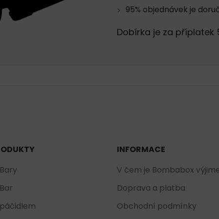
95% objednávek je doru
Dobírka je za příplatek 
RODUKTY
INFORMACE
 Bary
V čem je Bombabox výjim
 Bar
Doprava a platba
 páčidlem
Obchodní podmínky