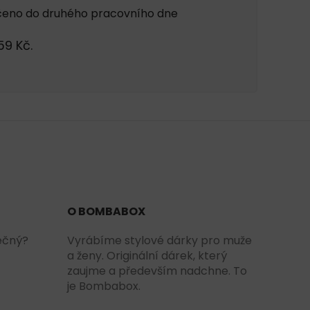
čeno do druhého pracovního dne
59 Kč.
O BOMBABOX
ečný?
Vyrábíme stylové dárky pro muže
a ženy. Originální dárek, který
zaujme a především nadchne. To
je Bombabox.