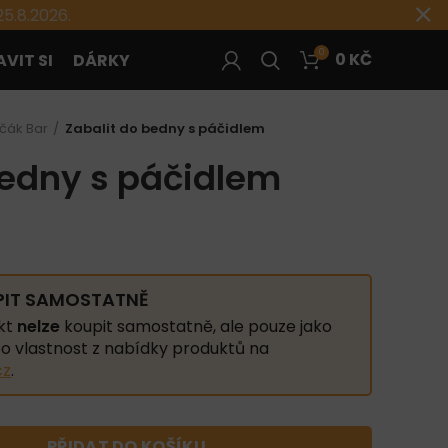
5.8.2026.
0
0
KČ
VIT SI
DÁRKY
ičák Bar
Zabalit do bedny s páčidlem
bedny s páčidlem
PIT SAMOSTATNĚ
kt
nelze
koupit samostatně, ale pouze jako
o vlastnost z nabídky produktů na
cz
.
PŘIDAT DO KOŠÍKU